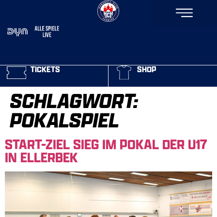
TICKETS
SHOP
SCHLAGWORT:
POKALSPIEL
START-ZIEL SIEG IM POKAL DER U17
IN ELLERBEK