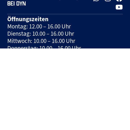
BEI DYN
Öffnungszeiten
Montag: 12.00 – 16.00 Uhr
Dienstag: 10.00 – 16.00 Uhr
Mittwoch: 10.00 – 16.00 Uhr
Donnerstag: 10.00 – 16.00 Uhr
Freitag: geschlossen
Spieltage: geschlossen und nach
Vereinbarung
Hinweis:
Tickets können jeden Mittwoch in
der Zeit zwischen 10:00 und 12:00 Uhr auf der
Geschäftsstelle erworben werden.
© HSM Handball Sport Management und Marketing GmbH
– 2026