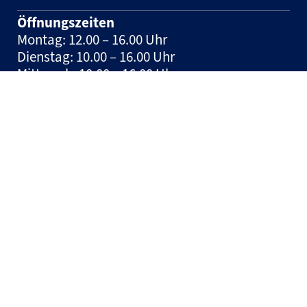
Öffnungszeiten
Montag: 12.00 – 16.00 Uhr
Dienstag: 10.00 – 16.00 Uhr
Mittwoch: 10.00 – 16.00 Uhr
Donnerstag: 10.00 – 16.00 Uhr
Freitag: geschlossen
Spieltage: geschlossen und nach
Vereinbarung
Hinweis:
Tickets können jeden Mittwoch in
der Zeit zwischen 10:00 und 12:00 Uhr auf der
Geschäftsstelle erworben werden.
© HSM Handball Sport Management und Marketing GmbH
– 2026
Impressum
Datenschutz
Made by DNGL Media