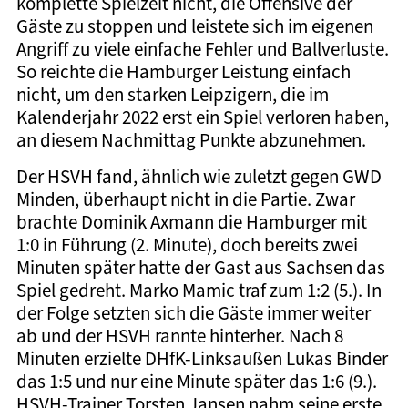
komplette Spielzeit nicht, die Offensive der
Gäste zu stoppen und leistete sich im eigenen
Angriff zu viele einfache Fehler und Ballverluste.
So reichte die Hamburger Leistung einfach
nicht, um den starken Leipzigern, die im
Kalenderjahr 2022 erst ein Spiel verloren haben,
an diesem Nachmittag Punkte abzunehmen.
Der HSVH fand, ähnlich wie zuletzt gegen GWD
Minden, überhaupt nicht in die Partie. Zwar
brachte Dominik Axmann die Hamburger mit
1:0 in Führung (2. Minute), doch bereits zwei
Minuten später hatte der Gast aus Sachsen das
Spiel gedreht. Marko Mamic traf zum 1:2 (5.). In
der Folge setzten sich die Gäste immer weiter
ab und der HSVH rannte hinterher. Nach 8
Minuten erzielte DHfK-Linksaußen Lukas Binder
das 1:5 und nur eine Minute später das 1:6 (9.).
HSVH-Trainer Torsten Jansen nahm seine erste