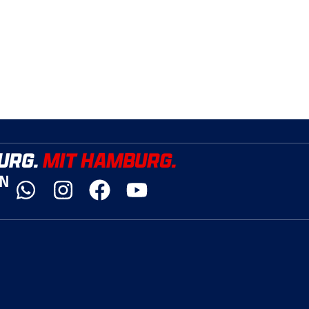
URG.
MIT HAMBURG.
YN