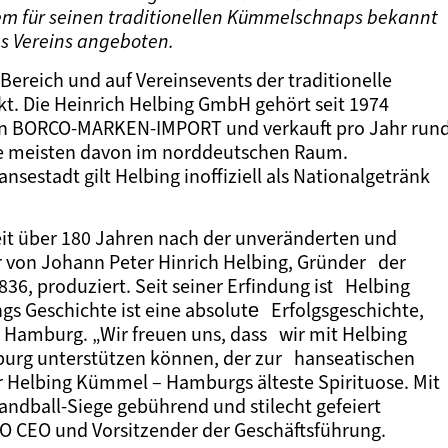
llem für seinen traditionellen Kümmelschnaps bekannt
es Vereins angeboten.
Bereich und auf Vereinsevents der traditionelle
 Die Heinrich Helbing GmbH gehört seit 1974
 BORCO-MARKEN-IMPORT und verkauft pro Jahr run
ie meisten davon im norddeutschen Raum.
nsestadt gilt Helbing inoffiziell als Nationalgetränk
it über 180 Jahren nach der unveränderten und
von Johann Peter Hinrich Helbing, Gründer der
6, produziert. Seit seiner Erfindung ist Helbing
 Geschichte ist eine absolute Erfolgsgeschichte,
n Hamburg. „Wir freuen uns, dass wir mit Helbing
urg unterstützen können, der zur hanseatischen
r Helbing Kümmel – Hamburgs älteste Spirituose. Mit
andball-Siege gebührend und stilecht gefeiert
O CEO und Vorsitzender der Geschäftsführung.