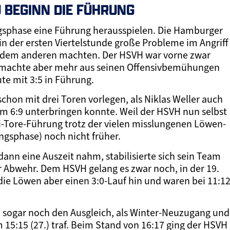
 BEGINN DIE FÜHRUNG
ngsphase eine Führung herausspielen. Die Hamburger
in der ersten Viertelstunde große Probleme im Angriff
h dem anderen machten. Der HSVH war vorne zwar
h, machte aber mehr aus seinen Offensivbemühungen
ute mit 3:5 in Führung.
chon mit drei Toren vorlegen, als Niklas Weller auch
um 6:9 unterbringen konnte. Weil der HSVH nun selbst
i-Tore-Führung trotz der vielen misslungenen Löwen-
angsphase) noch nicht früher.
n eine Auszeit nahm, stabilisierte sich sein Team
r Abwehr. Dem HSVH gelang es zwar noch, in der 19.
die Löwen aber einen 3:0-Lauf hin und waren bei 11:1
n sogar noch den Ausgleich, als Winter-Neuzugang und
15:15 (27.) traf. Beim Stand von 16:17 ging der HSVH