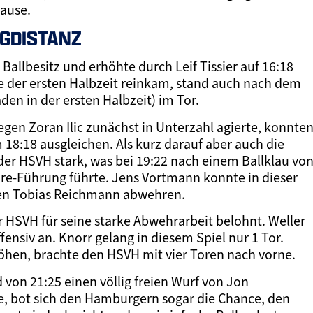
pause.
GDISTANZ
allbesitz und erhöhte durch Leif Tissier auf 16:18
e der ersten Halbzeit reinkam, stand auch nach dem
den in der ersten Halbzeit) im Tor.
egen Zoran Ilic zunächst in Unterzahl agierte, konnte
 18:18 ausgleichen. Als kurz darauf aber auch die
 der HSVH stark, was bei 19:22 nach einem Ballklau vo
ore-Führung führte. Jens Vortmann konnte in dieser
en Tobias Reichmann abwehren.
 HSVH für seine starke Abwehrarbeit belohnt. Weller
fensiv an. Knorr gelang in diesem Spiel nur 1 Tor.
rhöhen, brachte den HSVH mit vier Toren nach vorne.
on 21:25 einen völlig freien Wurf von Jon
 bot sich den Hamburgern sogar die Chance, den