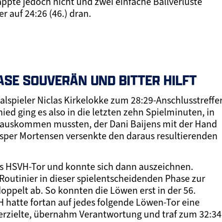
lappte jedoch nicht und zwei einfache Ballverluste
 auf 24:26 (46.) dran.
ASE SOUVERÄN UND BITTER HILFT
nalspieler Niclas Kirkelokke zum 28:29-Anschlusstreffe
ied ging es also in die letzten zehn Spielminuten, in
 auskommen mussten, der Dani Baijens mit der Hand
Casper Mortensen versenkte den daraus resultierenden
ins HSVH-Tor und konnte sich dann auszeichnen.
outinier in dieser spielentscheidenden Phase zur
oppelt ab. So konnten die Löwen erst in der 56.
 hatte fortan auf jedes folgende Löwen-Tor eine
e erzielte, übernahm Verantwortung und traf zum 32:34