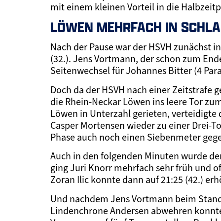
mit einem kleinen Vorteil in die Halbzeit
LÖWEN MEHRFACH IN SCHLA
Nach der Pause war der HSVH zunächst in B
(32.). Jens Vortmann, der schon zum End
Seitenwechsel für Johannes Bitter (4 Para
Doch da der HSVH nach einer Zeitstrafe g
die Rhein-Neckar Löwen ins leere Tor zum
Löwen in Unterzahl gerieten, verteidigte
Casper Mortensen wieder zu einer Drei-T
Phase auch noch einen Siebenmeter geg
Auch in den folgenden Minuten wurde der
ging Juri Knorr mehrfach sehr früh und of
Zoran Ilic konnte dann auf 21:25 (42.) e
Und nachdem Jens Vortmann beim Stand v
Lindenchrone Andersen abwehren konnte,