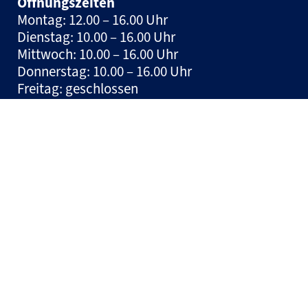
Öffnungszeiten
Montag: 12.00 – 16.00 Uhr
Dienstag: 10.00 – 16.00 Uhr
Mittwoch: 10.00 – 16.00 Uhr
Donnerstag: 10.00 – 16.00 Uhr
Freitag: geschlossen
Spieltage: geschlossen und nach
Vereinbarung
Hinweis:
Tickets können jeden Mittwoch in
der Zeit zwischen 10:00 und 12:00 Uhr auf der
Geschäftsstelle erworben werden.
© HSM Handball Sport Management und Marketing GmbH
– 2026
Impressum
Datenschutz
Made by DNGL Media