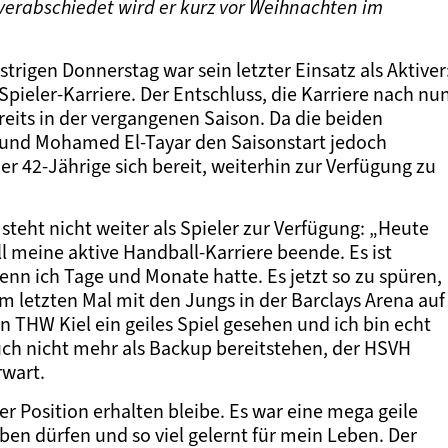
er verabschiedet wird er kurz vor Weihnachten im
rigen Donnerstag war sein letzter Einsatz als Aktiver
pieler-Karriere. Der Entschluss, die Karriere nach nu
ereits in der vergangenen Saison. Da die beiden
und Mohamed El-Tayar den Saisonstart jedoch
er 42-Jährige sich bereit, weiterhin zur Verfügung zu
r steht nicht weiter als Spieler zur Verfügung: „Heute
l meine aktive Handball-Karriere beende. Es ist
enn ich Tage und Monate hatte. Es jetzt so zu spüren,
m letzten Mal mit den Jungs in der Barclays Arena auf
n THW Kiel ein geiles Spiel gesehen und ich bin echt
 auch nicht mehr als Backup bereitstehen, der HSVH
rwart.
er Position erhalten bleibe. Es war eine mega geile
eben dürfen und so viel gelernt für mein Leben. Der