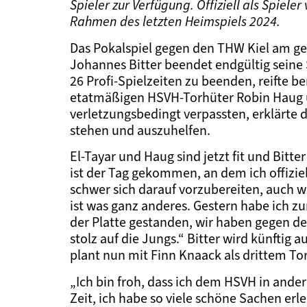
Spieler zur Verfügung. Offiziell als Spiel
Rahmen des letzten Heimspiels 2024.
Das Pokalspiel gegen den THW Kiel am gest
Johannes Bitter beendet endgültig seine S
26 Profi-Spielzeiten zu beenden, reifte b
etatmäßigen HSVH-Torhüter Robin Haug 
verletzungsbedingt verpassten, erklärte d
stehen und auszuhelfen.
El-Tayar und Haug sind jetzt fit und Bitte
ist der Tag gekommen, an dem ich offiziel
schwer sich darauf vorzubereiten, auch w
ist was ganz anderes. Gestern habe ich zu
der Platte gestanden, wir haben gegen de
stolz auf die Jungs.“ Bitter wird künftig
plant nun mit Finn Knaack als drittem To
„Ich bin froh, dass ich dem HSVH in ander
Zeit, ich habe so viele schöne Sachen erl