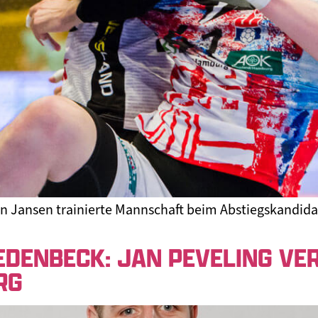
en Jansen trainierte Mannschaft beim Abstiegskandida
EDENBECK: JAN PEVELING VE
RG