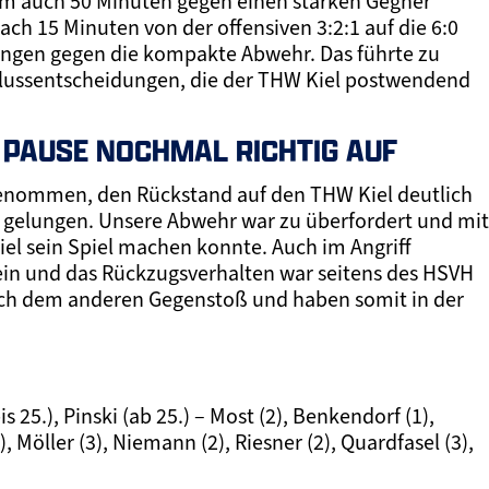
 um auch 50 Minuten gegen einen starken Gegner
h 15 Minuten von der offensiven 3:2:1 auf die 6:0
ingen gegen die kompakte Abwehr. Das führte zu
lussentscheidungen, die der THW Kiel postwendend
 PAUSE NOCHMAL RICHTIG AUF
genommen, den Rückstand auf den THW Kiel deutlich
cht gelungen. Unsere Abwehr war zu überfordert und mit
Kiel sein Spiel machen konnte. Auch im Angriff
r ein und das Rückzugsverhalten war seitens des HSVH
nach dem anderen Gegenstoß und haben somit in der
is 25.), Pinski (ab 25.) – Most (2), Benkendorf (1),
Möller (3), Niemann (2), Riesner (2), Quardfasel (3),