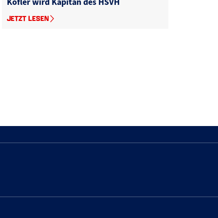
Kofler wird Kapitän des HSVH
JETZT LESEN