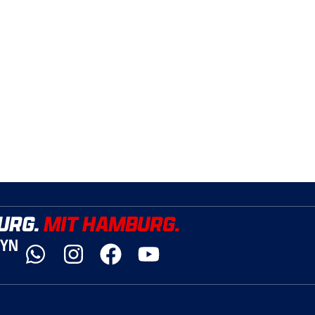
URG.
MIT HAMBURG.
DYN