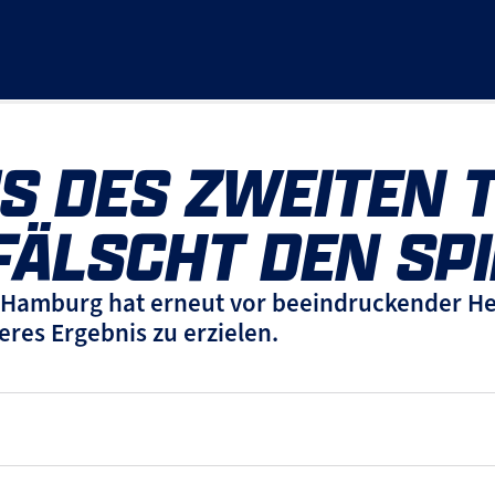
S DES ZWEITEN 
FÄLSCHT DEN SP
 Hamburg hat erneut vor beeindruckender Hei
eres Ergebnis zu erzielen.