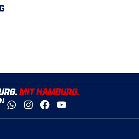
G
URG.
MIT HAMBURG.
YN