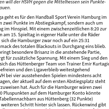
 will der HSVH gegen die Mittelhessen sein Punkte-
bauen.
ga geht es für den Handball Sport Verein Hamburg im
um zwei Punkte im Abstiegskampf, sondern auch um
 im Hinspiel. Mit einem zwischenzeitlichen 8:20 zur
 am 15. Spieltag in eigener Halle unter die Räder
sich die Hamburger zwar noch auf ein 25:31
mack des totalen Blackouts in Durchgang eins blieb.
bringt besondere Brisanz in die anstehende Partie,
gt für zusätzliche Spannung. Mit einem Sieg und den
ich das Hüttenberger Team von Trainer Emir Kurtagi
befreien und den Ligaverbleib weitestgehend
TVH bei vier ausstehenden Spielen mindestens acht
agen, der aktuell auf dem ersten Abstiegsplatz steht
orzuweisen hat. Auch für die Hamburger wären zwei
l 30 Pluspunkten auf dem Hamburger Konto könnte
Tabellennachbarn aus Hüttenberg (32 Punkte)
weiteren Schritt hinter sich lassen. Rückenwind gibt