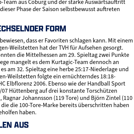
p-Team aus Coburg und der starke Auswärtsauftritt
dieser Phase der Saison selbstbewusst auftreten
WECHSELNDER FORM
bewiesen, dass er Favoriten schlagen kann. Mit einem
gen-Weilstetten hat der TVH für Aufsehen gesorgt.
nten die Mittelhessen am 29. Spieltag zwei Punkte
 Siege mangelt es dem Kurtagic-Team dennoch an
es am 32. Spieltag eine herbe 25:17-Niederlage und
n-Weilstetten folgte ein ernüchterndes 18:18-
C Elbflorenz 2006. Ebenso wie der Handball Sport
/07 Hüttenberg auf drei konstante Torschützen
), Ragnar Johannsson (119 Tore) und Björn Zintel (110
, die die 100-Tore-Marke bereits überschritten haben
eholfen haben.
LLEN AUS