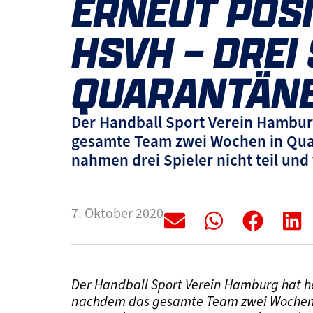
ERNEUT POSI
HSVH – DREI
QUARANTÄN
Der Handball Sport Verein Hambu
gesamte Team zwei Wochen in Quar
nahmen drei Spieler nicht teil und
7. Oktober 2020
Der Handball Sport Verein Hamburg hat 
nachdem das gesamte Team zwei Wochen i