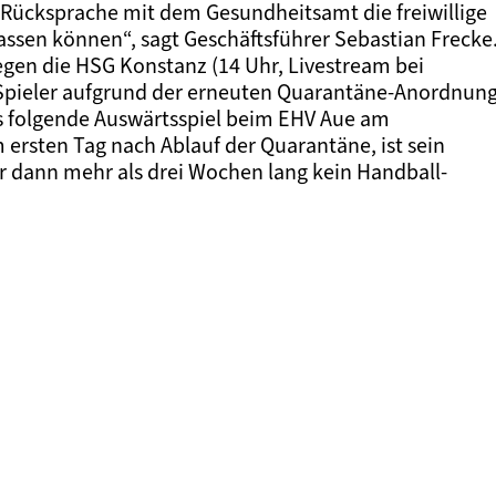
 Rücksprache mit dem Gesundheitsamt die freiwillige
assen können“, sagt Geschäftsführer Sebastian Frecke
en die HSG Konstanz (14 Uhr, Livestream bei
te Spieler aufgrund der erneuten Quarantäne-Anordnun
das folgende Auswärtsspiel beim EHV Aue am
ersten Tag nach Ablauf der Quarantäne, ist sein
er dann mehr als drei Wochen lang kein Handball-