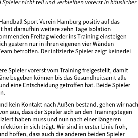
ieler nicht teil und verbleiben vorerst in häuslicher
Handball Sport Verein Hamburg positiv auf das
 hat daraufhin weitere zehn Tage Isolation
kommenden Freitag wieder ins Training einsteigen
lich gestern nur in ihren eigenen vier Wänden
am betroffen. Der infizierte Spieler zeigt keinerlei
re Spieler vorerst vom Training freigestellt, damit
antäne begeben können bis das Gesundheitsamt alle
nd eine Entscheidung getroffen hat. Beide Spieler
n.
 und kein Kontakt nach Außen bestand, gehen wir nac
n aus, dass der Spieler sich an den Trainingstagen
fiziert haben muss und nun nach einer längeren
fektion in sich trägt. Wir sind in erster Linie froh,
t und hoffen, dass auch die anderen beiden Spieler