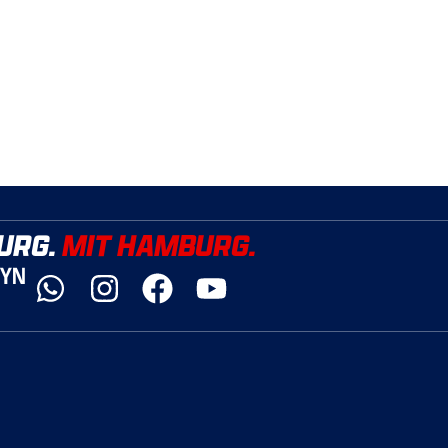
URG.
MIT HAMBURG.
DYN