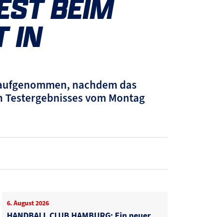
EST BEIM
 IN
g aufgenommen, nachdem das
n Testergebnisses vom Montag
6. August 2026
HANDBALL CLUB HAMBURG: Ein neuer