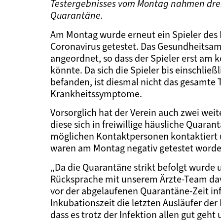
Testergebnisses vom Montag nahmen drei Sp
Quarantäne.
Am Montag wurde erneut ein Spieler des 
Coronavirus getestet. Das Gesundheitsamt
angeordnet, so dass der Spieler erst am 
könnte. Da sich die Spieler bis einschließ
befanden, ist diesmal nicht das gesamte Te
Krankheitssymptome.
Vorsorglich hat der Verein auch zwei weite
diese sich in freiwillige häusliche Quar
möglichen Kontaktpersonen kontaktiert u
waren am Montag negativ getestet worde
„Da die Quarantäne strikt befolgt wurde
Rücksprache mit unserem Ärzte-Team davo
vor der abgelaufenen Quarantäne-Zeit in
Inkubationszeit die letzten Ausläufer der In
dass es trotz der Infektion allen gut geh