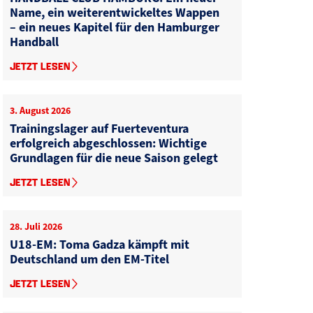
Name, ein weiterentwickeltes Wappen
– ein neues Kapitel für den Hamburger
Handball
JETZT LESEN
3. August 2026
Trainingslager auf Fuerteventura
erfolgreich abgeschlossen: Wichtige
Grundlagen für die neue Saison gelegt
JETZT LESEN
28. Juli 2026
h
U18-EM: Toma Gadza kämpft mit
Deutschland um den EM-Titel
JETZT LESEN