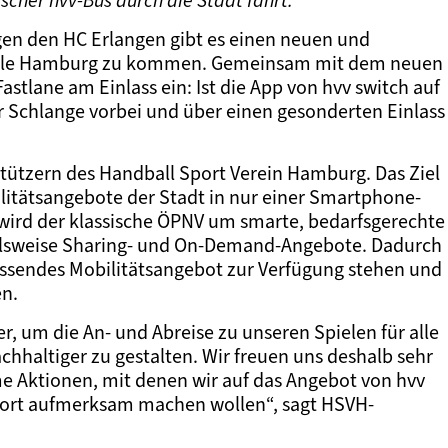
cher hvv-Bus durch die Stadt fährt.
n den HC Erlangen gibt es einen neuen und
halle Hamburg zu kommen. Gemeinsam mit dem neuen
astlane am Einlass ein: Ist die App von hvv switch auf
er Schlange vorbei und über einen gesonderten Einlass
stützern des Handball Sport Verein Hamburg. Das Ziel
bilitätsangebote der Stadt in nur einer Smartphone-
ird der klassische ÖPNV um smarte, bedarfsgerechte
pielsweise Sharing- und On-Demand-Angebote. Dadurch
 passendes Mobilitätsangebot zur Verfügung stehen und
en.
er, um die An- und Abreise zu unseren Spielen für alle
hhaltiger zu gestalten. Wir freuen uns deshalb sehr
 Aktionen, mit denen wir auf das Angebot von hvv
Sport aufmerksam machen wollen“, sagt HSVH-