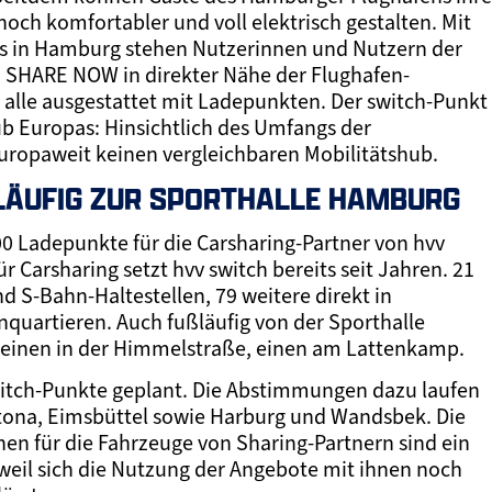
och komfortabler und voll elektrisch gestalten. Mit
es in Hamburg stehen Nutzerinnen und Nutzern der
d SHARE NOW in direkter Nähe der Flughafen-
– alle ausgestattet mit Ladepunkten. Der switch-Punkt
ub Europas: Hinsichtlich des Umfangs der
 europaweit keinen vergleichbaren Mobilitätshub.
ÄUFIG ZUR SPORTHALLE HAMBURG
0 Ladepunkte für die Carsharing-Partner von hvv
r Carsharing setzt hvv switch bereits seit Jahren. 21
nd S-Bahn-Haltestellen, 79 weitere direkt in
artieren. Auch fußläufig von der Sporthalle
 einen in der Himmelstraße, einen am Lattenkamp.
switch-Punkte geplant. Die Abstimmungen dazu laufen
Altona, Eimsbüttel sowie Harburg und Wandsbek. Die
hen für die Fahrzeuge von Sharing-Partnern sind ein
 weil sich die Nutzung der Angebote mit ihnen noch