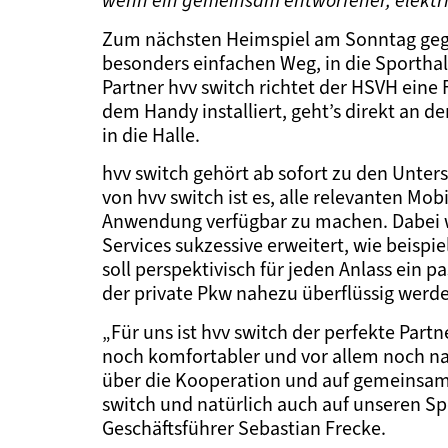
wenn ein gemeinsam entworfener, elektris
Zum nächsten Heimspiel am Sonntag gege
besonders einfachen Weg, in die Sport
Partner hvv switch richtet der HSVH eine F
dem Handy installiert, geht’s direkt an d
in die Halle.
hvv switch gehört ab sofort zu den Unter
von hvv switch ist es, alle relevanten Mo
Anwendung verfügbar zu machen. Dabei w
Services sukzessive erweitert, wie beis
soll perspektivisch für jeden Anlass ein
der private Pkw nahezu überflüssig werd
„Für uns ist hvv switch der perfekte Partn
noch komfortabler und vor allem noch nac
über die Kooperation und auf gemeinsame
switch und natürlich auch auf unseren 
Geschäftsführer Sebastian Frecke.