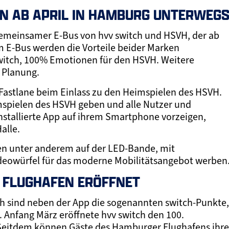
GN AB APRIL IN HAMBURG UNTERWEG
 gemeinsamer E-Bus von hvv switch und HSVH, der ab
m E-Bus werden die Vorteile beider Marken
witch, 100% Emotionen für den HSVH. Weitere
 Planung.
e Fastlane beim Einlass zu den Heimspielen des HSVH.
eimspielen des HSVH geben und alle Nutzer und
installierte App auf ihrem Smartphone vorzeigen,
alle.
en unter anderem auf der LED-Bande, mit
deowürfel für das moderne Mobilitätsangebot werben
M FLUGHAFEN ERÖFFNET
ch sind neben der App die sogenannten switch-Punkte,
. Anfang März eröffnete hvv switch den 100.
Seitdem können Gäste des Hamburger Flughafens ihre