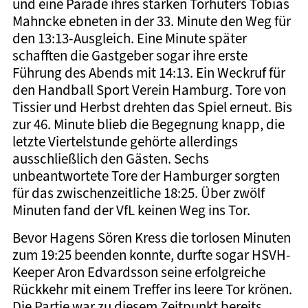
und eine Parade ihres starken Torhüters Tobias
Mahncke ebneten in der 33. Minute den Weg für
den 13:13-Ausgleich. Eine Minute später
schafften die Gastgeber sogar ihre erste
Führung des Abends mit 14:13. Ein Weckruf für
den Handball Sport Verein Hamburg. Tore von
Tissier und Herbst drehten das Spiel erneut. Bis
zur 46. Minute blieb die Begegnung knapp, die
letzte Viertelstunde gehörte allerdings
ausschließlich den Gästen. Sechs
unbeantwortete Tore der Hamburger sorgten
für das zwischenzeitliche 18:25. Über zwölf
Minuten fand der VfL keinen Weg ins Tor.
Bevor Hagens Sören Kress die torlosen Minuten
zum 19:25 beenden konnte, durfte sogar HSVH-
Keeper Aron Edvardsson seine erfolgreiche
Rückkehr mit einem Treffer ins leere Tor krönen.
Die Partie war zu diesem Zeitpunkt bereits