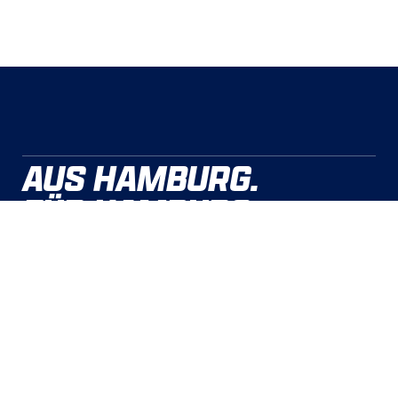
AUS HAMBURG.
FÜR HAMBURG.
MIT HAMBURG.
DER HCH LIVE UND AUF ABRUF
BEI DYN
Öffnungszeiten
Montag: 12.00 – 16.00 Uhr
Dienstag: 10.00 – 16.00 Uhr