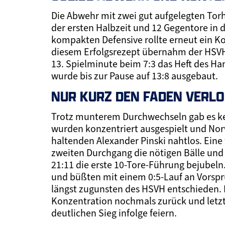
Die Abwehr mit zwei gut aufgelegten Torh
der ersten Halbzeit und 12 Gegentore in d
kompakten Defensive rollte erneut ein K
diesem Erfolgsrezept übernahm der HSVH
13. Spielminute beim 7:3 das Heft des Han
wurde bis zur Pause auf 13:8 ausgebaut.
NUR KURZ DEN FADEN VERL
Trotz munterem Durchwechseln gab es kei
wurden konzentriert ausgespielt und Nor
haltenden Alexander Pinski nahtlos. Ein
zweiten Durchgang die nötigen Bälle un
21:11 die erste 10-Tore-Führung bejubeln
und büßten mit einem 0:5-Lauf an Vorspru
längst zugunsten des HSVH entschieden. E
Konzentration nochmals zurück und letzt
deutlichen Sieg infolge feiern.