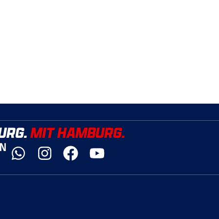
URG.
MIT HAMBURG.
YN