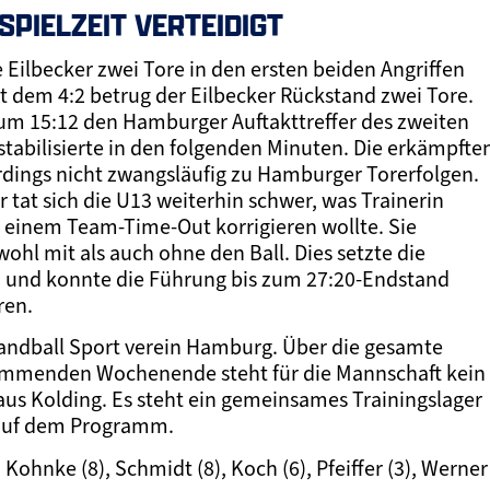
PIELZEIT VERTEIDIGT
e Eilbecker zwei Tore in den ersten beiden Angriffen
it dem 4:2 betrug der Eilbecker Rückstand zwei Tore.
 zum 15:12 den Hamburger Auftakttreffer des zweiten
stabilisierte in den folgenden Minuten. Die erkämpfte
erdings nicht zwangsläufig zu Hamburger Torerfolgen.
 tat sich die U13 weiterhin schwer, was Trainerin
 einem Team-Time-Out korrigieren wollte. Sie
ohl mit als auch ohne den Ball. Dies setzte die
m und konnte die Führung bis zum 27:20-Endstand
ren.
Handball Sport verein Hamburg. Über die gesamte
kommenden Wochenende steht für die Mannschaft kein
aus Kolding. Es steht ein gemeinsames Trainingslager
 auf dem Programm.
 Kohnke (8), Schmidt (8), Koch (6), Pfeiffer (3), Werner